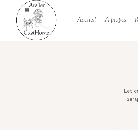
Skip
to
Accueil
A propos
R
content
Les c
pers