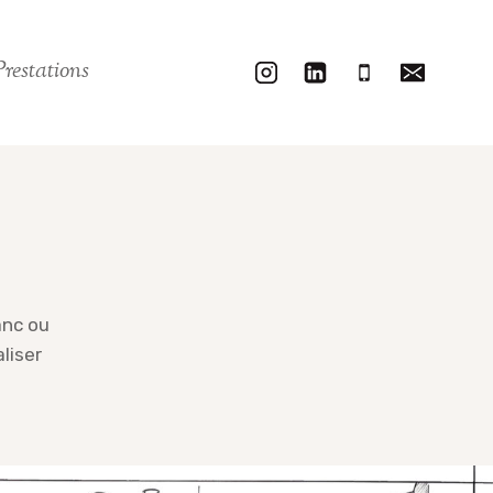
Prestations
anc ou
liser